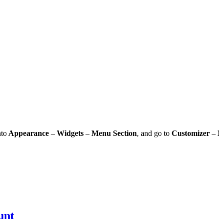
nto
Appearance – Widgets – Menu Section
, and go to
Customizer –
unt