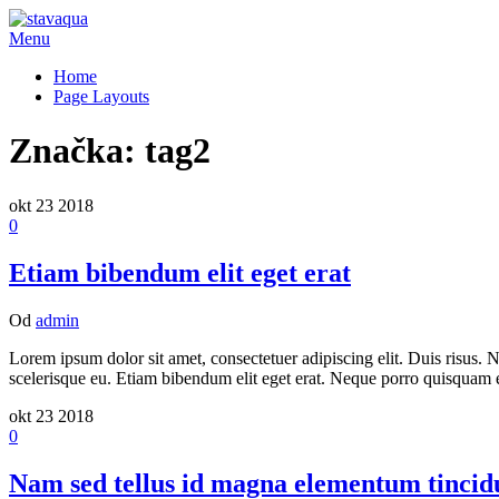
Preskočiť
na
Menu
stavaqua
obsah
Home
Page Layouts
Značka:
tag2
okt
23
2018
0
Etiam bibendum elit eget erat
Od
admin
Lorem ipsum dolor sit amet, consectetuer adipiscing elit. Duis risus. N
scelerisque eu. Etiam bibendum elit eget erat. Neque porro quisquam 
okt
23
2018
0
Nam sed tellus id magna elementum tincid